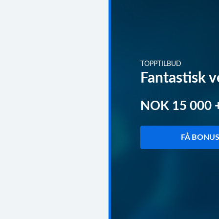
TOPPTILBUD
Fantastisk 
NOK 15 000 +
FÅ BONU