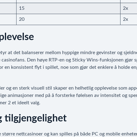
15
2x
20
2x
pplevelse
betyr at det balanserer mellom hyppige mindre gevinster og sjeldne
rne casinofans. Den høye RTP-en og Sticky Wins-funksjonen gjør s
 for en konsistent flyt i spillet, noe som gjør det enklere å hold
 en sterk visuell stil skaper en helhetlig opplevelse som appelle
ige animasjoner med på å forsterke følelsen av intensitet og sp
r 2 et ideelt valg.
 tilgjengelighet
e større nettcasinoer og kan spilles på både PC og mobile enheter.