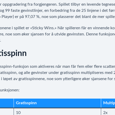
oppgradering fra forgjengeren. Spillet tilbyr en levende tegnese
og 99 faste gevinstlinjer, en forbedring fra de 25 linjene i det førs
to Player) er på 97,07 %, noe som plasserer det blant de mer spi
ene i spillet er «Sticky Wins.» Når spilleren får en vinnende ko
re, noe som øker sjansen for å utvide gevinsten. Denne funksjon
.
isspinn
spinn-funksjon som aktiveres når man får fem eller flere scatter
ratisspinn, og alle gevinster under gratisspinn multipliseres med 
r i løpet av gratisspinnene, noe som ytterligere øker sjansene for 
funksjonen:
Gratisspinn
Multip
10
2x