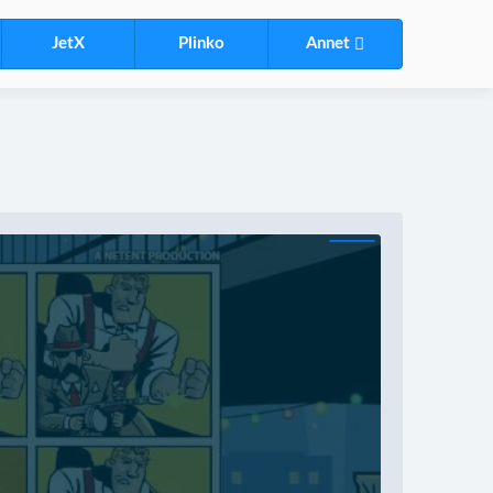
JetX
Plinko
Annet