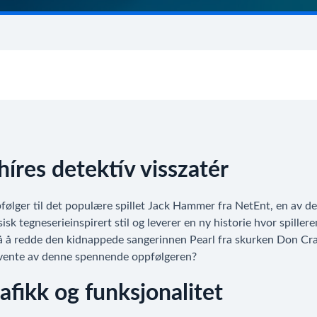
íres detektív visszatér
ølger til det populære spillet Jack Hammer fra NetEnt, en av de 
sisk tegneserieinspirert stil og leverer en ny historie hvor spill
på å redde den kidnappede sangerinnen Pearl fra skurken Don Cr
forvente av denne spennende oppfølgeren?
afikk og funksjonalitet