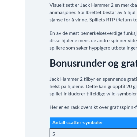
Visuelt sett er Jack Hammer 2 en merkbar 
animasjoner. Spillbrettet består av 5 hjul 
sjanse for å vinne. Spillets RTP (Return 
En av de mest bemerkelsesverdige funksjon
disse hjulene mens de andre spinner vide
spillere som søker hyppigere utbetalinger
Bonusrunder og grat
Jack Hammer 2 tilbyr en spennende gratis
helst på hjulene. Dette kan gi opptil 20 g
spillet inkluderer tilfeldige wild-symbole
Her er en rask oversikt over gratisspinn-
Antall scatter-symboler
5