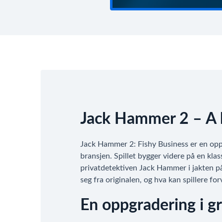
Jack Hammer 2 – A h
Jack Hammer 2: Fishy Business er en oppf
bransjen. Spillet bygger videre på en klas
privatdetektiven Jack Hammer i jakten 
seg fra originalen, og hva kan spillere 
En oppgradering i gr