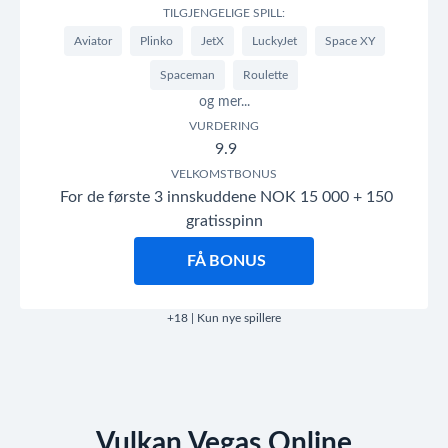
TILGJENGELIGE SPILL:
Aviator
Plinko
JetX
LuckyJet
Space XY
Spaceman
Roulette
og mer...
VURDERING
9.9
VELKOMSTBONUS
For de første 3 innskuddene NOK 15 000 + 150
gratisspinn
FÅ BONUS
+18 | Kun nye spillere
Vulkan Vegas Online