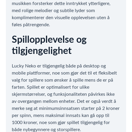
musikken forsterker dette inntrykket ytterligere,
med rolige melodier og subtile lyder som
komplimenterer den visuelle opplevelsen uten å
føles påtrengende.
Spillopplevelse og
tilgjengelighet
Lucky Neko er tilgjengelig både på desktop og
mobile plattformer, noe som gjør det til et fleksibelt
valg for spillere som ønsker å spille mens de er på
farten. Spillet er optimalisert for ulike
skjermstørrelser, og funksjonaliteten påvirkes ikke
av overgangen mellom enheter. Det er også verdt å
merke seg at minimumsinnsatsen starter på 2 kroner
per spinn, mens maksimal innsats kan gå opp til
1000 kroner, noe som gjør spillet tilgjengelig for
både nybegynnere og storspillere.