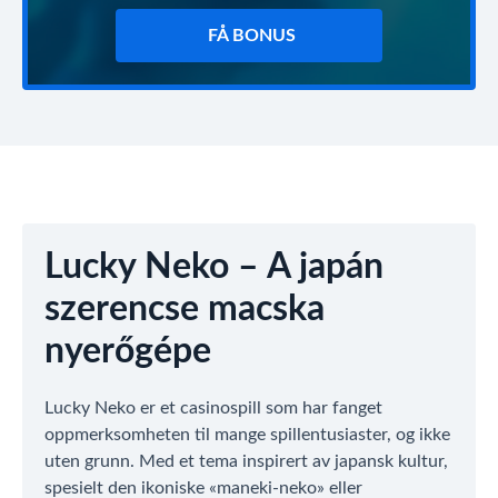
FÅ BONUS
Lucky Neko – A japán
szerencse macska
nyerőgépe
Lucky Neko er et casinospill som har fanget
oppmerksomheten til mange spillentusiaster, og ikke
uten grunn. Med et tema inspirert av japansk kultur,
spesielt den ikoniske «maneki-neko» eller