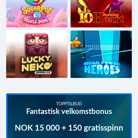
TOPPTILBUD
Fantastisk velkomstbonus
NOK 15 000 + 150 gratisspinn